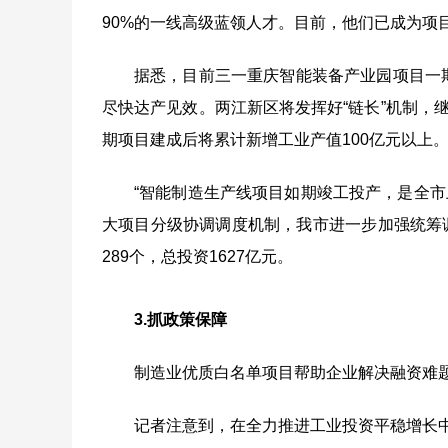
90%
的一线高级蓝领人才。目前，他们已成为项
据悉，目前三一重庆智能装备产业园项目一
尽快达产见效。两江新区将发挥好
“
链长
”
机制，
期项目建成后将累计新增工业产值
100
亿元以上
“智能制造生产线项目如期竣工投产，是全
大项目分级协调调度机制，我市进一步加强统筹
289
个，总投资
1627
亿元。
3.
抓政策保障
制造业优质白名单项目帮助企业解决融资难
记者注意到，在全力推进工业投资平稳增长中