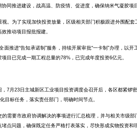
期协同推进建设，战高温、防疫情、促进度，确保纳米气凝胶项
重视。为了实现加快投资放量，区级相关部门积极跟进外围配套
高效推动项目报批报建。
全面推进
“
告知承诺制
”
服务，持续开展审批
“
一卡制
”
办理，以开
胶项目已完成一期工程总量的
78%
，已完成年度投资
6
亿元。
绍，
7
月
23
日主城新区工业项目投资调度会召开后，各区都紧锣
化目标任务，落实责任部门，明确时间节点。
交的需要市政府协调解决的事项进行汇总梳理，并与相关市级部
点堵点问题，确保既定任务严格打表落实，尽快形成实物投资和