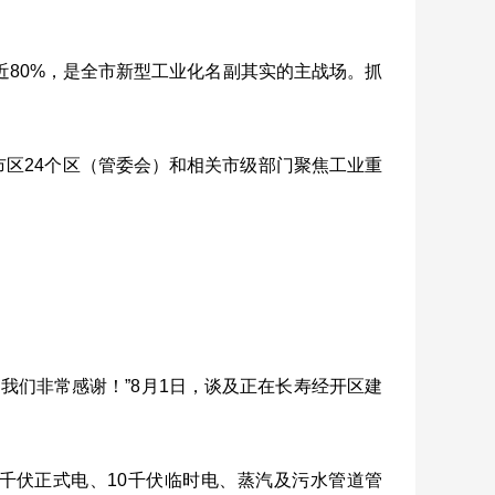
近
80%
，是全市新型工业化名副其实的主战场。抓
市区
24
个区（管委会）和相关市级部门聚焦工业重
我们非常感谢！”
8
月
1
日，谈及正在长寿经开区建
千伏正式电、
10
千伏临时电、蒸汽及污水管道管