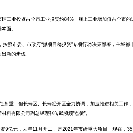
市区工业投资占全市工业投资约
84%
，规上工业增加值占全市的
基本面。
，按照市委、市政府
“
抓项目稳投资
”
专项行动决策部署，主城都
迈出新的步伐。
、任务重，但长寿区、长寿经开区全力协调，加速推进相关工作，
新材料有限公司副总经理张传武频频
“
点赞
”
。
投资
9
亿元，去年
11
月开工，是
2021
年市级重大项目。现在，
35